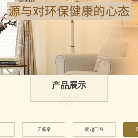
产品展示
帘
天蓬帘
商超门帘