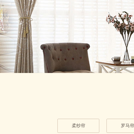
柔纱帘
罗马