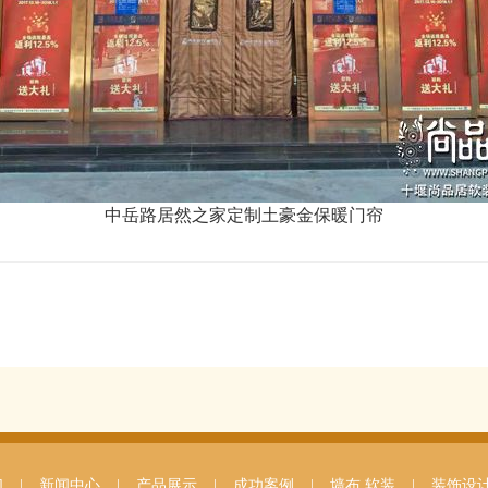
中岳路居然之家定制土豪金保暖门帘
们
|
新闻中心
|
产品展示
|
成功案例
|
墙布.软装
|
装饰设